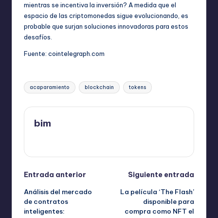
mientras se incentiva la inversión? A medida que el
espacio de las criptomonedas sigue evolucionando, es
probable que surjan soluciones innovadoras para estos
desafíos.
Fuente:
cointelegraph.com
Etiquetas:
acaparamiento
blockchain
tokens
bim
Ver todas las entradas
Navegación
Entrada anterior
Siguiente entrada
Análisis del mercado
La película ‘The Flash’
de
de contratos
disponible para
inteligentes:
compra como NFT el
entradas