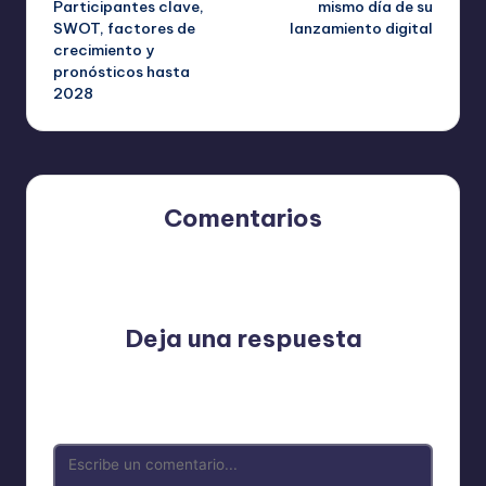
Participantes clave,
mismo día de su
SWOT, factores de
lanzamiento digital
crecimiento y
pronósticos hasta
2028
Comentarios
Aún no hay comentarios. ¿Por qué no comienzas el
debate?
Deja una respuesta
Tu dirección de correo electrónico no será publicada.
Los campos obligatorios están marcados con
*