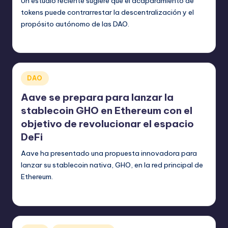
Un estudio reciente sugiere que el acaparamiento de
tokens puede contrarrestar la descentralización y el
propósito autónomo de las DAO.
bim
julio 15, 2023
Publicado
por
Publicado
DAO
en
Aave se prepara para lanzar la
stablecoin GHO en Ethereum con el
objetivo de revolucionar el espacio
DeFi
Aave ha presentado una propuesta innovadora para
lanzar su stablecoin nativa, GHO, en la red principal de
Ethereum.
bim
julio 13, 2023
Publicado
por