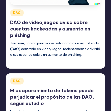
Publicado
DAO
en
DAO de videojuegos avisa sobre
cuentas hackeadas y aumento en
phishing
Treasure, una organización autónoma descentralizada
(DAO) centrada en videojuegos, recientemente advirtió
a sus usuarios sobre un aumento de phishing.
bim
julio 27, 2023
Publicado
por
Publicado
DAO
en
El acaparamiento de tokens puede
perjudicar el propósito de las DAO,
según estudio