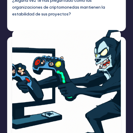
¿Alguna vez te has preguntado cómo las
organizaciones de criptomonedas mantienen la
estabilidad de sus proyectos?
admin
marzo 1, 2024
Publicado
por