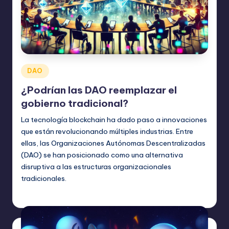
Publicado
DAO
en
¿Podrían las DAO reemplazar el
gobierno tradicional?
La tecnología blockchain ha dado paso a innovaciones
que están revolucionando múltiples industrias. Entre
ellas, las Organizaciones Autónomas Descentralizadas
(DAO) se han posicionado como una alternativa
disruptiva a las estructuras organizacionales
tradicionales.
admin
noviembre 3, 2024
Publicado
por