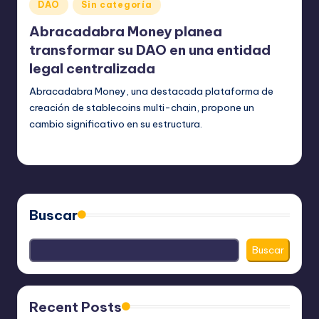
Publicado
DAO
Sin categoría
en
Abracadabra Money planea
transformar su DAO en una entidad
legal centralizada
Abracadabra Money, una destacada plataforma de
creación de stablecoins multi-chain, propone un
cambio significativo en su estructura.
bim
julio 7, 2023
Publicado
por
Buscar
Buscar
Recent Posts