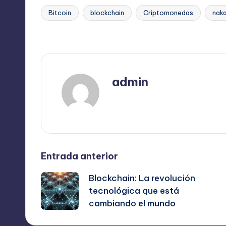
Bitcoin
blockchain
Criptomonedas
nak
Etiquetas:
Última actualización el julio 29, 2024
admin
Ver todas las entradas
Navegación
Entrada anterior
Blockchain: La revolución
de
tecnológica que está
cambiando el mundo
entradas