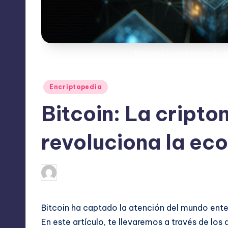
Bitcoin: La criptomoneda q
Publicado
Encriptopedia
en
Bitcoin: La cript
revoluciona la eco
No hay comen
julio 15, 2024
admin
Publicado
por
Bitcoin ha captado la atención del mundo ent
En este artículo, te llevaremos a través de lo