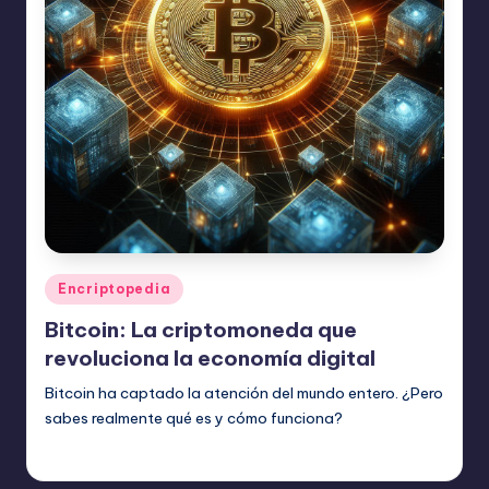
Publicado
Encriptopedia
en
Bitcoin: La criptomoneda que
revoluciona la economía digital
Bitcoin ha captado la atención del mundo entero. ¿Pero
sabes realmente qué es y cómo funciona?
admin
julio 15, 2024
Publicado
por