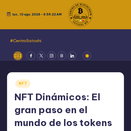
Saltar
lun., 10 ago. 2026
-
6:59:23 AM
al
contenido
#CentroSatoshi
Website
Fcebook
Twitter
Instagram
Threads
LinkedIn
Publicado
NFT
en
NFT Dinámicos: El
gran paso en el
mundo de los tokens