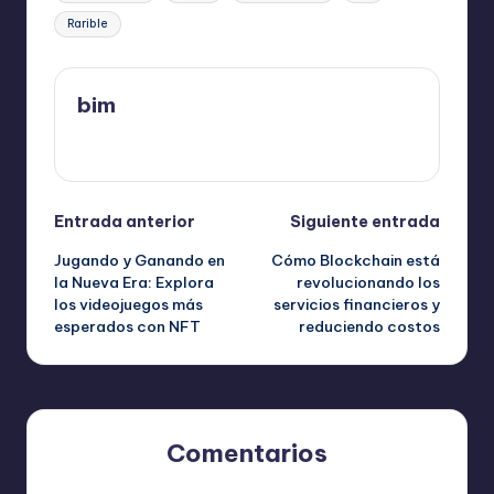
Rarible
bim
Ver todas las entradas
Navegación
Entrada anterior
Siguiente entrada
Jugando y Ganando en
Cómo Blockchain está
de
la Nueva Era: Explora
revolucionando los
los videojuegos más
servicios financieros y
entradas
esperados con NFT
reduciendo costos
Comentarios
Aún no hay comentarios. ¿Por qué no comienzas el