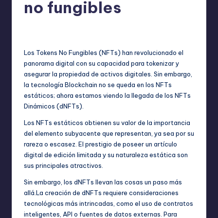
no fungibles
No hay comentarios
bim
julio 7, 2023
Publicado
por
Los Tokens No Fungibles (NFTs) han revolucionado el
panorama digital con su capacidad para tokenizar y
asegurar la propiedad de activos digitales. Sin embargo,
la tecnología Blockchain no se queda en los NFTs
estáticos; ahora estamos viendo la llegada de los NFTs
Dinámicos (dNFTs).
Los NFTs estáticos obtienen su valor de la importancia
del elemento subyacente que representan, ya sea por su
rareza o escasez. El prestigio de poseer un artículo
digital de edición limitada y su naturaleza estática son
sus principales atractivos.
Sin embargo, los dNFTs llevan las cosas un paso más
allá.La creación de dNFTs requiere consideraciones
tecnológicas más intrincadas, como el uso de contratos
inteligentes, API o fuentes de datos externas. Para