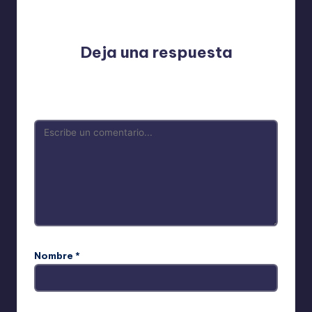
debate?
Deja una respuesta
Tu dirección de correo electrónico no será publicada.
Los campos obligatorios están marcados con
*
Nombre
*