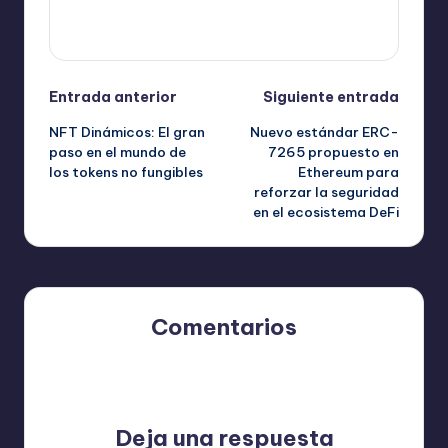
Ver todas las entradas
Navegación
Entrada anterior
Siguiente entrada
NFT Dinámicos: El gran
Nuevo estándar ERC-
de
paso en el mundo de
7265 propuesto en
los tokens no fungibles
Ethereum para
entradas
reforzar la seguridad
en el ecosistema DeFi
Comentarios
Aún no hay comentarios. ¿Por qué no comienzas el
debate?
Deja una respuesta