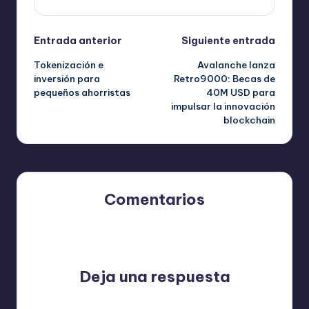
Navegación
Entrada anterior
Siguiente entrada
Tokenización e
Avalanche lanza
de
inversión para
Retro9000: Becas de
pequeños ahorristas
40M USD para
entradas
impulsar la innovación
blockchain
Comentarios
Aún no hay comentarios. ¿Por qué no comienzas el
debate?
Deja una respuesta
Tu dirección de correo electrónico no será publicada.