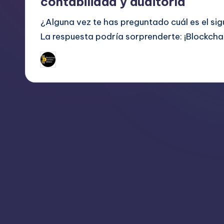
contabilidad y auditoría
¿Alguna vez te has preguntado cuál es el sig
La respuesta podría sorprenderte: ¡Blockcha
julio 21, 2023
bim
Publicado
por