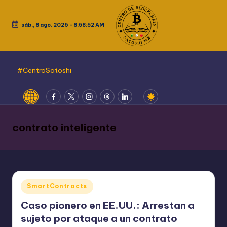
Saltar
sáb., 8 ago. 2026
-
8:58:52 AM
al
contenido
#CentroSatoshi
Website
Fcebook
Twitter
Instagram
Threads
LinkedIn
contrato inteligente
Publicado
SmartContracts
en
Caso pionero en EE.UU.: Arrestan a
sujeto por ataque a un contrato