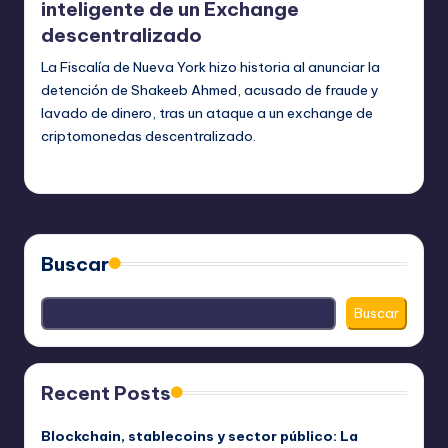
inteligente de un Exchange
descentralizado
La Fiscalía de Nueva York hizo historia al anunciar la
detención de Shakeeb Ahmed, acusado de fraude y
lavado de dinero, tras un ataque a un exchange de
criptomonedas descentralizado.
bim
julio 20, 2023
Publicado
por
Buscar
Buscar
Recent Posts
Blockchain, stablecoins y sector público: La