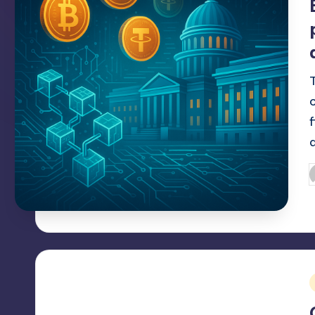
d
P
p