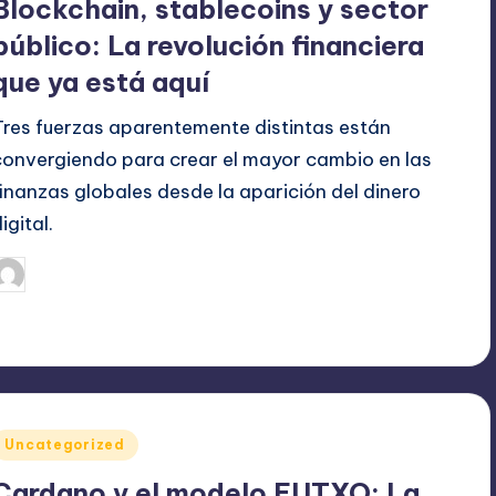
Blockchain, stablecoins y sector
público: La revolución financiera
que ya está aquí
Tres fuerzas aparentemente distintas están
convergiendo para crear el mayor cambio en las
finanzas globales desde la aparición del dinero
igital.
mayo 8, 2025
admin
ublicado
or
Publicado
Uncategorized
en
Cardano y el modelo EUTXO: La