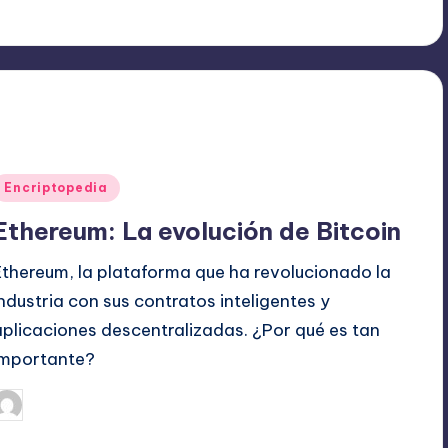
Publicado
Encriptopedia
en
Ethereum: La evolución de Bitcoin
Ethereum, la plataforma que ha revolucionado la
industria con sus contratos inteligentes y
aplicaciones descentralizadas. ¿Por qué es tan
importante?
agosto 18, 2024
admin
ublicado
or