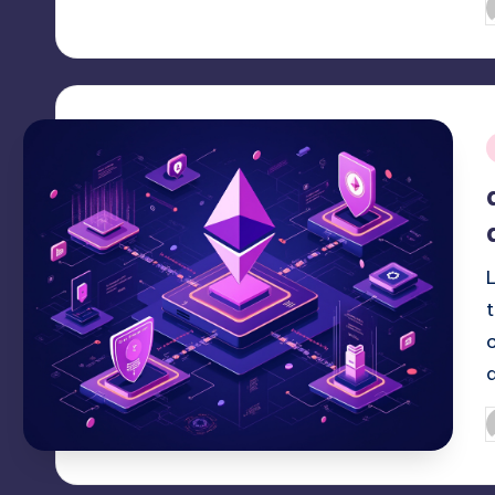
P
p
P
p