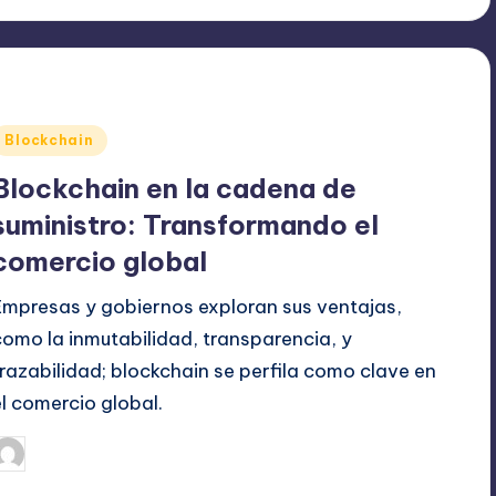
Publicado
Blockchain
en
Blockchain en la cadena de
suministro: Transformando el
comercio global
Empresas y gobiernos exploran sus ventajas,
como la inmutabilidad, transparencia, y
trazabilidad; blockchain se perfila como clave en
el comercio global.
agosto 20, 2024
admin
ublicado
or