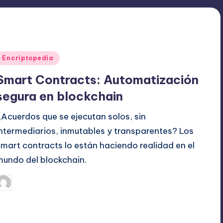
Publicado
Encriptopedia
en
Smart Contracts: Automatización
segura en blockchain
¿Acuerdos que se ejecutan solos, sin
intermediarios, inmutables y transparentes? Los
smart contracts lo están haciendo realidad en el
mundo del blockchain.
agosto 29, 2024
admin
ublicado
or