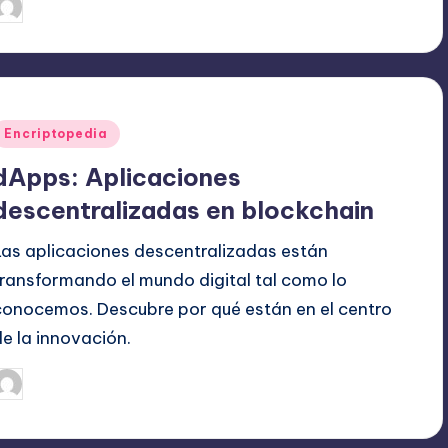
mayo 6, 2025
admin
ublicado
or
Publicado
Encriptopedia
en
dApps: Aplicaciones
descentralizadas en blockchain
Las aplicaciones descentralizadas están
transformando el mundo digital tal como lo
conocemos. Descubre por qué están en el centro
de la innovación.
septiembre 9, 2024
admin
ublicado
or