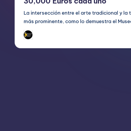
30,000 Euros cada uno
La intersección entre el arte tradicional y 
más prominente, como lo demuestra el Muse
julio 20, 2023
bim
Publicado
por