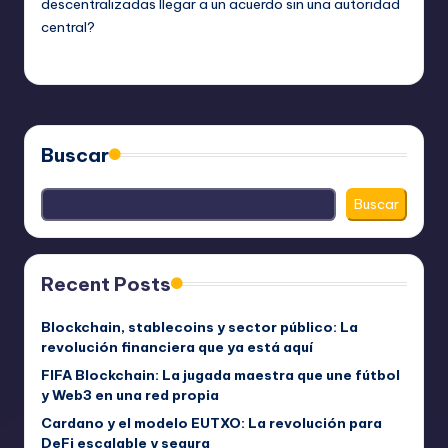
descentralizadas llegar a un acuerdo sin una autoridad
central?
admin
noviembre 4, 2024
Publicado
por
Buscar
Buscar
Recent Posts
Blockchain, stablecoins y sector público: La
revolución financiera que ya está aquí
FIFA Blockchain: La jugada maestra que une fútbol
y Web3 en una red propia
Cardano y el modelo EUTXO: La revolución para
DeFi escalable y segura