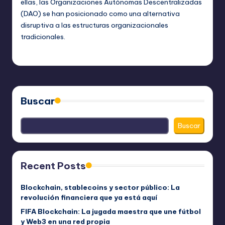
ellas, las Organizaciones Autónomas Descentralizadas
(DAO) se han posicionado como una alternativa
disruptiva a las estructuras organizacionales
tradicionales.
admin
noviembre 3, 2024
Publicado
por
Buscar
Buscar
Recent Posts
Blockchain, stablecoins y sector público: La
revolución financiera que ya está aquí
FIFA Blockchain: La jugada maestra que une fútbol
y Web3 en una red propia