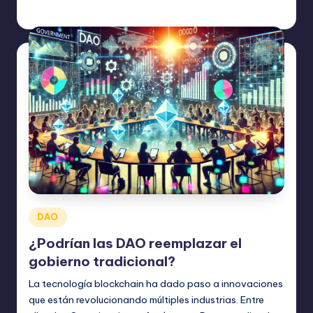
admin
mayo 8, 2025
Publicado
por
Publicado
DAO
en
¿Podrían las DAO reemplazar el
gobierno tradicional?
La tecnología blockchain ha dado paso a innovaciones
que están revolucionando múltiples industrias. Entre