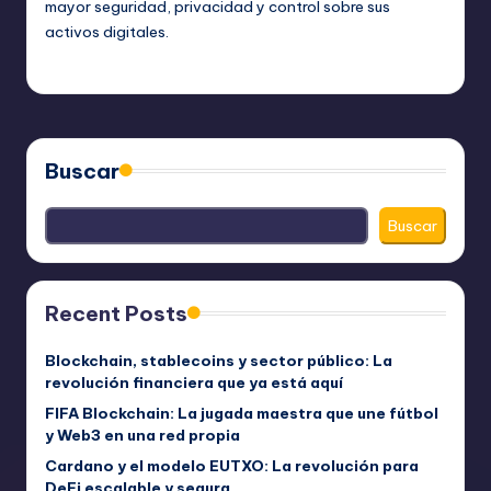
mayor seguridad, privacidad y control sobre sus
activos digitales.
bim
junio 28, 2023
Publicado
por
Buscar
Buscar
Recent Posts
Blockchain, stablecoins y sector público: La
revolución financiera que ya está aquí
FIFA Blockchain: La jugada maestra que une fútbol
y Web3 en una red propia
Cardano y el modelo EUTXO: La revolución para
DeFi escalable y segura