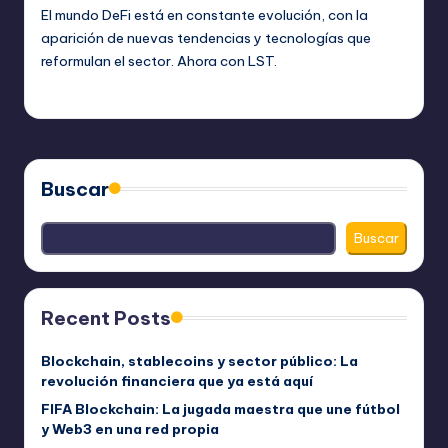
El mundo DeFi está en constante evolución, con la
aparición de nuevas tendencias y tecnologías que
reformulan el sector. Ahora con LST.
bim
julio 23, 2023
Publicado
por
Buscar
Buscar
Recent Posts
Blockchain, stablecoins y sector público: La
revolución financiera que ya está aquí
FIFA Blockchain: La jugada maestra que une fútbol
y Web3 en una red propia