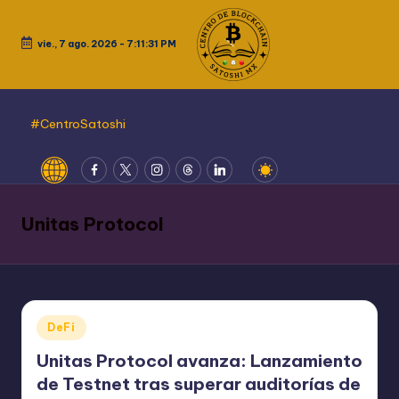
Saltar
vie., 7 ago. 2026
-
7:11:31 PM
al
contenido
#CentroSatoshi
Website
Fcebook
Twitter
Instagram
Threads
LinkedIn
Unitas Protocol
Publicado
DeFi
en
Unitas Protocol avanza: Lanzamiento
de Testnet tras superar auditorías de