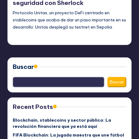
seguridad con Sherlock
Protocolo Unitas, un proyecto DeFi centrado en
stablecoins que acaba de dar un paso importante en su
desarrollo. Unitas desplegó su testnet en Sepolia.
bim
julio 17, 2023
Publicado
por
Buscar
Buscar
Recent Posts
Blockchain, stablecoins y sector público: La
revolución financiera que ya está aquí
FIFA Blockchain: La jugada maestra que une fútbol