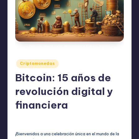
Bitcoin: revolución financiera y futuro digital
Publicado
Criptomonedas
en
Bitcoin: 15 años de
revolución digital y
financiera
No hay comentarios
admin
enero 3, 2024
Publicado
por
¡Bienvenidos a una celebración única en el mundo de la