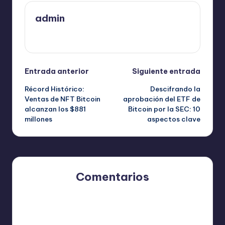
admin
Ver todas las entradas
Navegación
Entrada anterior
Siguiente entrada
Récord Histórico:
Descifrando la
de
Ventas de NFT Bitcoin
aprobación del ETF de
alcanzan los $881
Bitcoin por la SEC: 10
entradas
millones
aspectos clave
Comentarios
Aún no hay comentarios. ¿Por qué no comienzas el
debate?