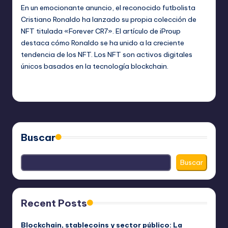
En un emocionante anuncio, el reconocido futbolista
Cristiano Ronaldo ha lanzado su propia colección de
NFT titulada «Forever CR7». El artículo de iProup
destaca cómo Ronaldo se ha unido a la creciente
tendencia de los NFT. Los NFT son activos digitales
únicos basados en la tecnología blockchain.
bim
junio 27, 2023
Publicado
por
Buscar
Buscar
Recent Posts
Blockchain, stablecoins y sector público: La