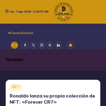
Saltar
vie., 7 ago. 2026
-
6:23:57 AM
al
contenido
#CentroSatoshi
Website
Fcebook
Twitter
Instagram
Threads
LinkedIn
forever
Publicado
NFT
en
Ronaldo lanza su propia colección de
NFT: «Forever CR7»