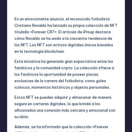
No hay comentarios
bim
junio 27, 2023
Publicado
por
En un emocionante anuncio, el reconocido futbolista
Cristiano Ronaldo ha lanzado su propia colección de NFT
titulada «Forever CR7». El artículo de iProup destaca
cómo Ronaldo se ha unido a la creciente tendencia de
los NFT. Los NFT son activos digitales únicos basados
en la tecnología blockchain.
Esta iniciativa ha generado gran expectativa entre los
fanáticos y la comunidad cripto. La colección ofrece a
los fanáticos la oportunidad de poseer piezas
exclusivas de la carrera del futbolista, como goles
icónicos, momentos históricos y objetos personales.
Estos NFT se pueden adquirir y almacenar de manera
segura en carteras digitales, lo que brinda a los
aficionados una conexión más cercana y emocional con
su ídolo.
Además, se ha informado que la colección «Forever