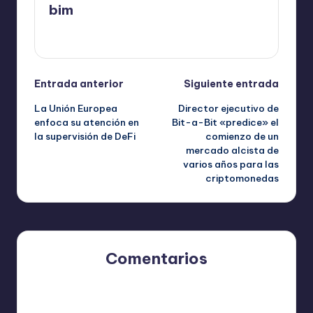
bim
Ver todas las entradas
Navegación
Entrada anterior
Siguiente entrada
La Unión Europea
Director ejecutivo de
de
enfoca su atención en
Bit-a-Bit «predice» el
la supervisión de DeFi
comienzo de un
entradas
mercado alcista de
varios años para las
criptomonedas
Comentarios
Aún no hay comentarios. ¿Por qué no comienzas el
debate?