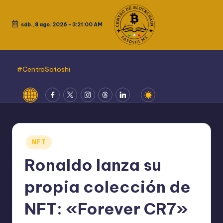
Saltar
sáb., 8 ago. 2026
-
3:21:00 AM
al
contenido
#CentroSatoshi
Website
Fcebook
Twitter
Instagram
Threads
LinkedIn
Publicado
NFT
en
Ronaldo lanza su
propia colección de
NFT: «Forever CR7»