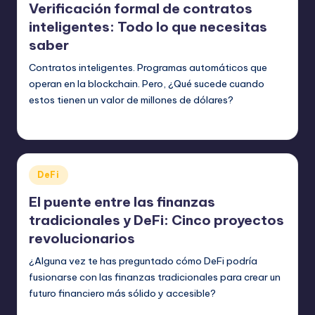
Verificación formal de contratos
inteligentes: Todo lo que necesitas
saber
Contratos inteligentes. Programas automáticos que
operan en la blockchain. Pero, ¿Qué sucede cuando
estos tienen un valor de millones de dólares?
bim
julio 20, 2023
Publicado
por
Publicado
DeFi
en
El puente entre las finanzas
tradicionales y DeFi: Cinco proyectos
revolucionarios
¿Alguna vez te has preguntado cómo DeFi podría
fusionarse con las finanzas tradicionales para crear un
futuro financiero más sólido y accesible?