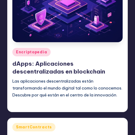
Publicado
Encriptopedia
en
dApps: Aplicaciones
descentralizadas en blockchain
Las aplicaciones descentralizadas están
transformando el mundo digital tal como lo conocemos.
Descubre por qué están en el centro de la innovación.
admin
septiembre 9, 2024
Publicado
por
Publicado
SmartContracts
en