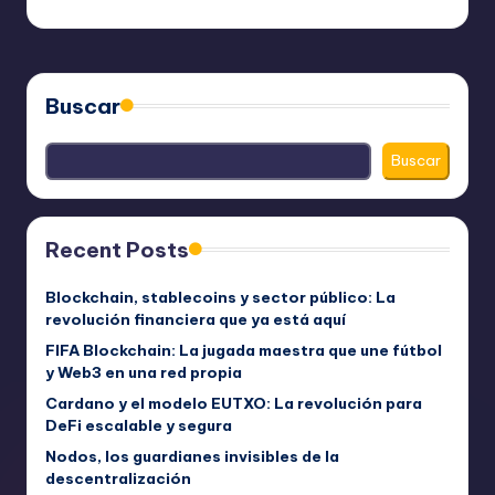
bim
julio 16, 2023
Publicado
por
Buscar
Buscar
Recent Posts
Blockchain, stablecoins y sector público: La
revolución financiera que ya está aquí
FIFA Blockchain: La jugada maestra que une fútbol
y Web3 en una red propia
Cardano y el modelo EUTXO: La revolución para
DeFi escalable y segura
Nodos, los guardianes invisibles de la
descentralización