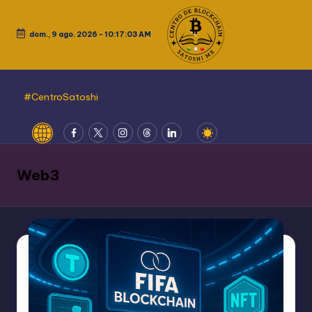
Saltar
dom., 9 ago. 2026
-
10:17:04 AM
al
contenido
#CentroSatoshi
Website
Fcebook
Twitter
Instagram
Threads
LinkedIn
Web3