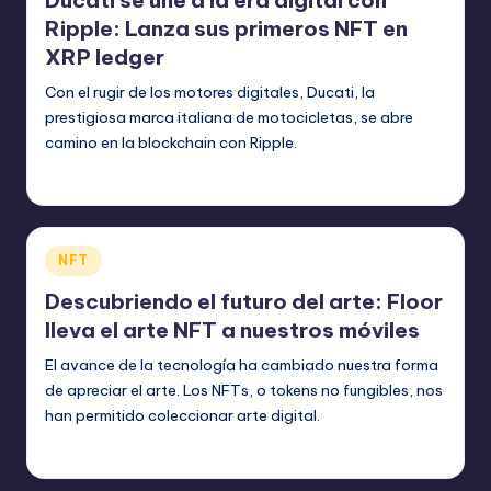
Ducati se une a la era digital con
Ripple: Lanza sus primeros NFT en
XRP ledger
Con el rugir de los motores digitales, Ducati, la
prestigiosa marca italiana de motocicletas, se abre
camino en la blockchain con Ripple.
bim
julio 26, 2023
Publicado
por
Publicado
NFT
en
Descubriendo el futuro del arte: Floor
lleva el arte NFT a nuestros móviles
El avance de la tecnología ha cambiado nuestra forma
de apreciar el arte. Los NFTs, o tokens no fungibles, nos
han permitido coleccionar arte digital.
bim
julio 22, 2023
Publicado
por