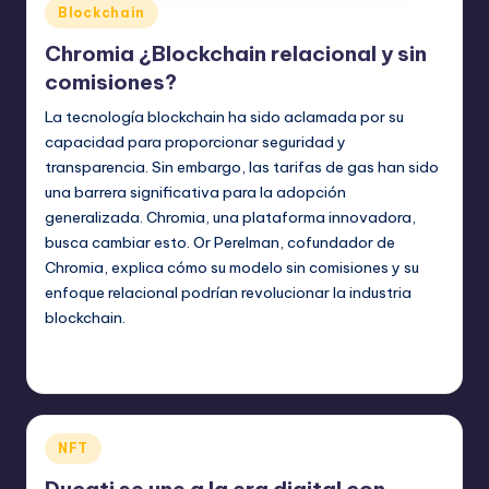
Publicado
Blockchain
en
Chromia ¿Blockchain relacional y sin
comisiones?
La tecnología blockchain ha sido aclamada por su
capacidad para proporcionar seguridad y
transparencia. Sin embargo, las tarifas de gas han sido
una barrera significativa para la adopción
generalizada. Chromia, una plataforma innovadora,
busca cambiar esto. Or Perelman, cofundador de
Chromia, explica cómo su modelo sin comisiones y su
enfoque relacional podrían revolucionar la industria
blockchain.
admin
agosto 6, 2024
Publicado
por
Publicado
NFT
en