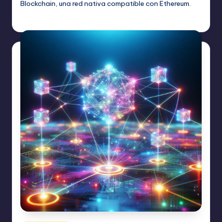
Blockchain, una red nativa compatible con Ethereum.
admin
mayo 7, 2025
Publicado
por