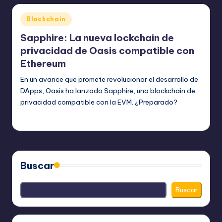
Publicado
Blockchain
en
Sapphire: La nueva lockchain de
privacidad de Oasis compatible con
Ethereum
En un avance que promete revolucionar el desarrollo de
DApps, Oasis ha lanzado Sapphire, una blockchain de
privacidad compatible con la EVM. ¿Preparado?
bim
julio 19, 2023
Publicado
por
Buscar
Buscar